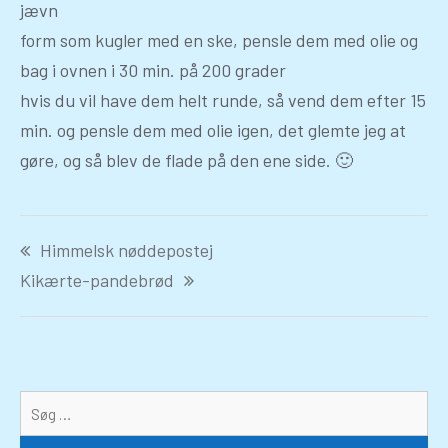
jævn
form som kugler med en ske, pensle dem med olie og
bag i ovnen i 30 min. på 200 grader
hvis du vil have dem helt runde, så vend dem efter 15
min. og pensle dem med olie igen, det glemte jeg at
gøre, og så blev de flade på den ene side. 🙂
Indlægsnavigation
Himmelsk nøddepostej
Kikærte-pandebrød
Sø
eft