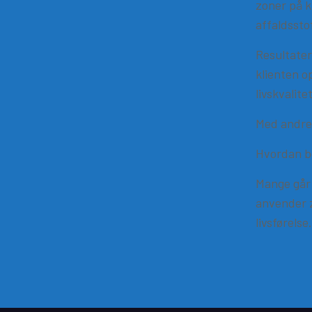
zoner på k
affaldsst
Resultater
klienten o
livskvalitet
Med andre 
Hvordan b
Mange går 
anvender z
livsførelse