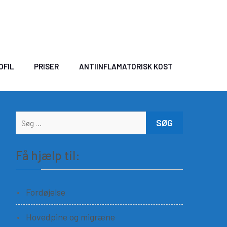
OFIL
PRISER
ANTIINFLAMATORISK KOST
Få hjælp til:
Fordøjelse
Hovedpine og migræne