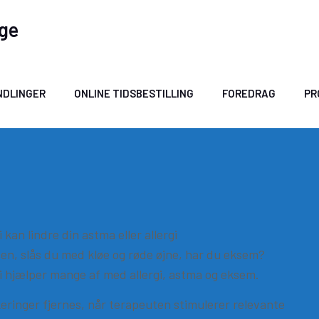
age
NDLINGER
ONLINE TIDSBESTILLING
FOREDRAG
PR
kan lindre din astma eller allergi
n, slås du med kløe og røde øjne, har du eksem?
 hjælper mange af med allergi, astma og eksem.
eringer fjernes, når terapeuten stimulerer relevante