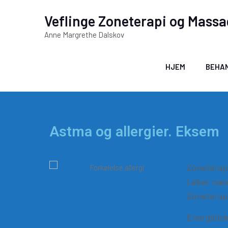
Veflinge Zoneterapi og Mass
Anne Margrethe Dalskov
HJEM
BEHA
Astma og allergier. Eksem
Zoneterapi 
Løber næse
Zoneterapi
Energiblok