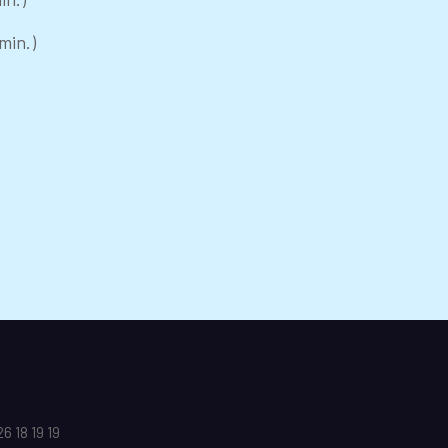
min.)
6 18 19 19