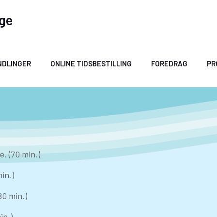
age
NDLINGER
ONLINE TIDSBESTILLING
FOREDRAG
PR
. (70 min.)
in.)
0 min.)
in.)