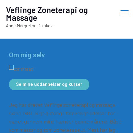
Veflinge Zoneterapi og
Massage
Anne Margrethe Dalskov
Om mig selv
Se mine uddannelser og kurser
Jeg har drevet Veflinge zoneterapi og massage
siden 1983. Rigtig mange forskellige lidelser har
været gennem mine hænder gennem årene. Både
som massør og som zoneterapeut. Mest har jeg