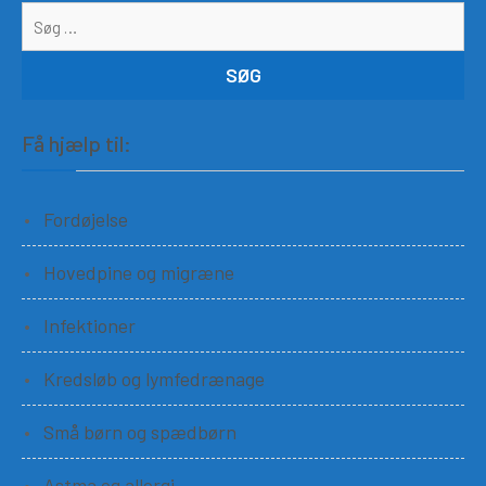
Få hjælp til:
Fordøjelse
Hovedpine og migræne
Infektioner
Kredsløb og lymfedrænage
Små børn og spædbørn
Astma og allergi