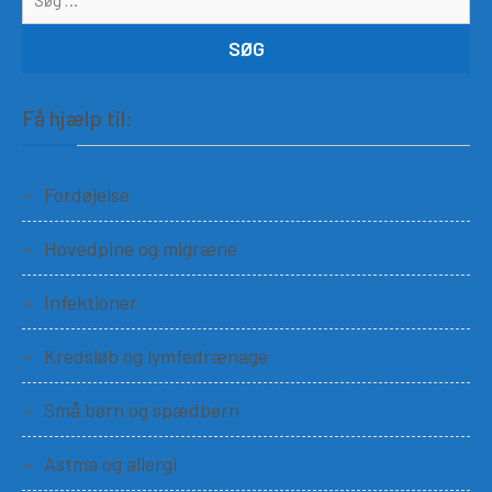
Få hjælp til:
Fordøjelse
Hovedpine og migræne
Infektioner
Kredsløb og lymfedrænage
Små børn og spædbørn
Astma og allergi