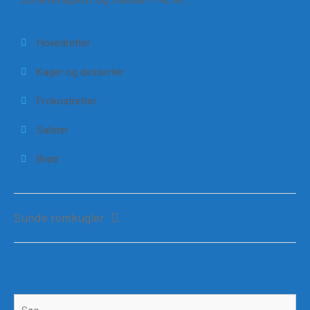
Hovedretter
Kager og desserter
Frokostretter
Salater
Brød
Sunde romkugler