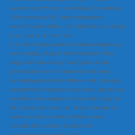
svundet med 2/3 af det oprindelige. Det betød at
OUH sommeren 2019, tilbød helbredende
behandling med stråler. Det valgte Bjarne at sige ja
til, og i dag er han helt rask.
Vi er blevet meget glade for kostændringerne, og
vender aldrig tilbage til almindelig kost. Vi har
begge fået mere energi. Især Bjarnes liv har
gennemgået en stor forandring til det bedre.
Selvfølgelig også fordi kræften er væk, men også
oppustethed, svingende energi dagen igennem og
problemer med vægten er forsvundet. Og jeg har
fået mange færre smerter i fingrer, hænder og
nakke, smerter der ellers ville have været
naturlige efter at have arbejdet som
zoneterapeut og massør i 42 år.