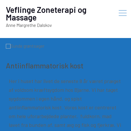
Veflinge Zoneterapi og
Massage
Anne Margrethe Dalskov
Antiinflammatorisk kost
Her i huset har livet de seneste 8 år været præget
af voldsom kræftsygdom hos Bjarne. Vi har taget
sygdommen i egen hånd, og spist
antiinflammatorisk kost. Vores kost er centreret
om hele uforarbejdede planter, fuldkorn, mad
lavet fra bunden af. samt æg og fisk og fjerkræ. Vi