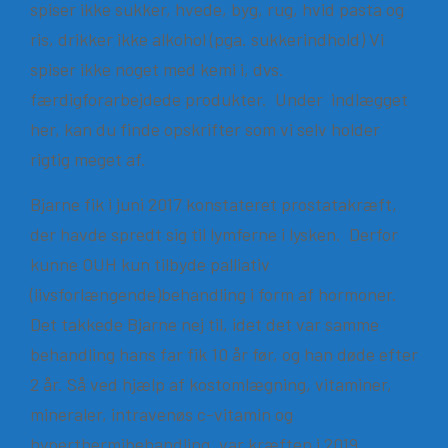
spiser ikke sukker, hvede, byg, rug, hvid pasta og
ris, drikker ikke alkohol (pga. sukkerindhold) Vi
spiser ikke noget med kemi i, dvs.
færdigforarbejdede produkter. Under indlægget
her, kan du finde opskrifter som vi selv holder
rigtig meget af.
Bjarne fik i juni 2017 konstateret prostatakræft,
der havde spredt sig til lymferne i lysken. Derfor
kunne OUH kun tilbyde palliativ
(livsforlængende)behandling i form af hormoner.
Det takkede Bjarne nej til, idet det var samme
behandling hans far fik 10 år før, og han døde efter
2 år. Så ved hjælp af kostomlægning, vitaminer,
mineraler, intravenøs c-vitamin og
hyperthermibehandling, var kræften i 2019