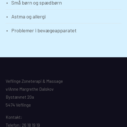
Små børn og spædbørn
Astma og allergi
Problemer i bevægeapparatet
Veflinge Zoneterapi & Massage
v/Anne Margrethe Dalskov
Bystævnet 20a
5474 Veflinge
Kontakt:
Telefon: 26 18 19 19