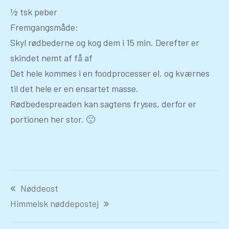
½ tsk peber
Fremgangsmåde:
Skyl rødbederne og kog dem i 15 min. Derefter er
skindet nemt af få af
Det hele kommes i en foodprocesser el. og kværnes
til det hele er en ensartet masse.
Rødbedespreaden kan sagtens fryses, derfor er
portionen her stor. 🙂
Indlægsnavigation
Nøddeost
Himmelsk nøddepostej