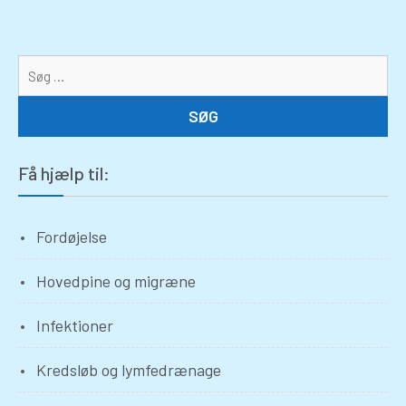
Sø
eft
Få hjælp til:
Fordøjelse
Hovedpine og migræne
Infektioner
Kredsløb og lymfedrænage