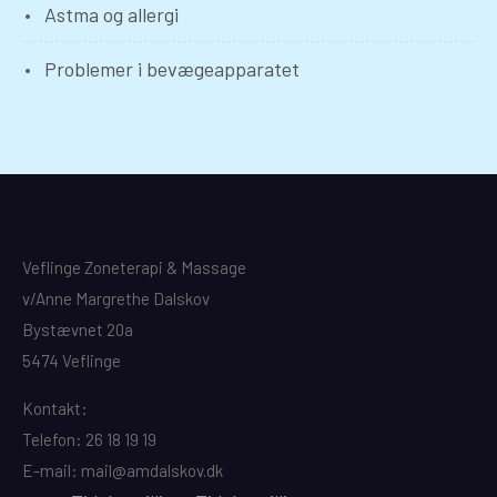
Astma og allergi
Problemer i bevægeapparatet
Veflinge Zoneterapi & Massage
v/Anne Margrethe Dalskov
Bystævnet 20a
5474 Veflinge
Kontakt:
Telefon: 26 18 19 19
E-mail: mail@amdalskov.dk