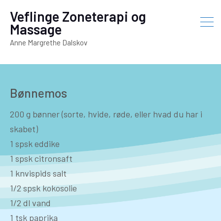
Veflinge Zoneterapi og
Massage
Anne Margrethe Dalskov
Bønnemos
200 g bønner (sorte, hvide, røde, eller hvad du har i
skabet)
1 spsk eddike
1 spsk citronsaft
1 knvispids salt
1/2 spsk kokosolie
1/2 dl vand
1 tsk paprika