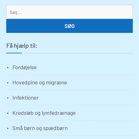
Sø
eft
Få hjælp til:
Fordøjelse
Hovedpine og migræne
Infektioner
Kredsløb og lymfedrænage
Små børn og spædbørn